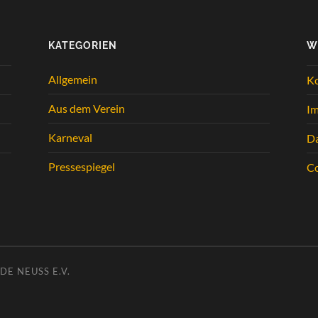
KATEGORIEN
W
Allgemein
K
Aus dem Verein
I
Karneval
Da
Pressespiegel
Co
E NEUSS E.V.